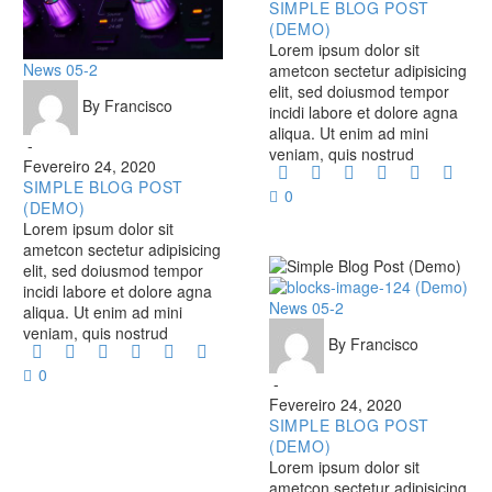
SIMPLE BLOG POST
(DEMO)
Lorem ipsum dolor sit
Simple
News 05-2
ametcon sectetur adipisicing
Blog
elit, sed doiusmod tempor
By Francisco
Post
incidi labore et dolore agna
(Demo)
aliqua. Ut enim ad mini
-
veniam, quis nostrud
Fevereiro 24, 2020
SIMPLE BLOG POST
0
(DEMO)
Lorem ipsum dolor sit
ametcon sectetur adipisicing
elit, sed doiusmod tempor
incidi labore et dolore agna
Simple
News 05-2
aliqua. Ut enim ad mini
Blog
veniam, quis nostrud
By Francisco
Post
(Demo)
0
-
Fevereiro 24, 2020
SIMPLE BLOG POST
(DEMO)
Lorem ipsum dolor sit
ametcon sectetur adipisicing