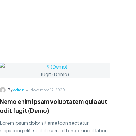
business
service
Friedrich WilhelmNietzsche
-
By
admin
Novembro 12, 2020
Nemo enim ipsam voluptatem quia aut
odit fugit (Demo)
Lorem ipsum dolor sit ametcon sectetur
adipisicing elit, sed doiusmod tempor incidi labore