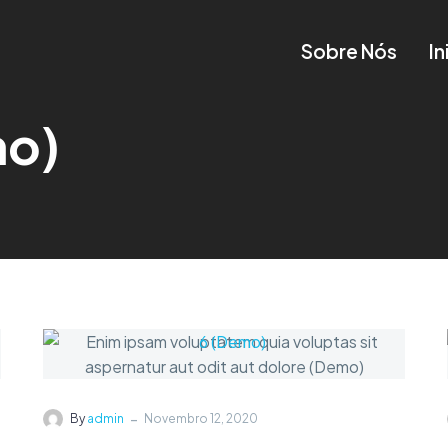
Sobre Nós
In
mo)
-
By
admin
Novembro 12, 2020