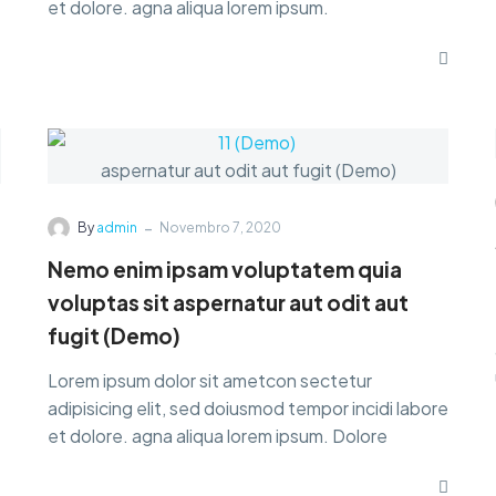
et dolore. agna aliqua lorem ipsum.
-
By
admin
Novembro 7, 2020
Nemo enim ipsam voluptatem quia
voluptas sit aspernatur aut odit aut
fugit (Demo)
e
Lorem ipsum dolor sit ametcon sectetur
adipisicing elit, sed doiusmod tempor incidi labore
et dolore. agna aliqua lorem ipsum. Dolore
magnam aliquam quaerat voluptatem.