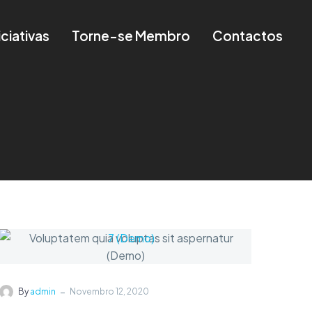
iciativas
Torne-se Membro
Contactos
-
By
admin
Novembro 12, 2020