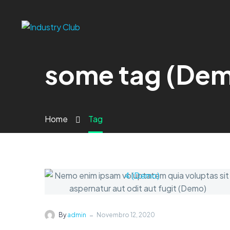
some tag (De
Home
Tag
-
By
admin
Novembro 12, 2020