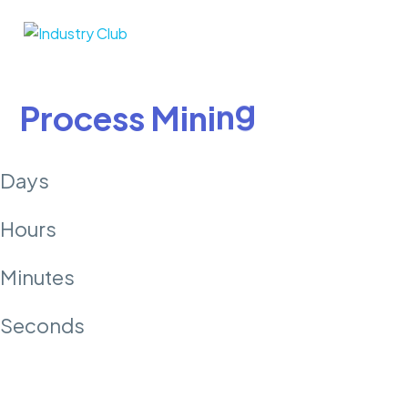
W
o
r
k
s
h
o
p
P
r
o
c
e
s
s
M
i
n
i
n
g
Days
Hours
Minutes
Seconds