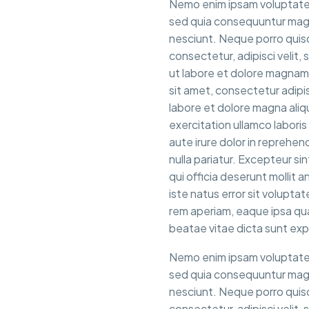
Nemo enim ipsam voluptatem 
sed quia consequuntur magn
nesciunt. Neque porro quisq
consectetur, adipisci velit
ut labore et dolore magnam
sit amet, consectetur adipis
labore et dolore magna aliq
exercitation ullamco labori
aute irure dolor in reprehend
nulla pariatur. Excepteur si
qui officia deserunt mollit 
iste natus error sit volup
rem aperiam, eaque ipsa quae
beatae vitae dicta sunt exp
Nemo enim ipsam voluptatem 
sed quia consequuntur magn
nesciunt. Neque porro quisq
consectetur, adipisci velit