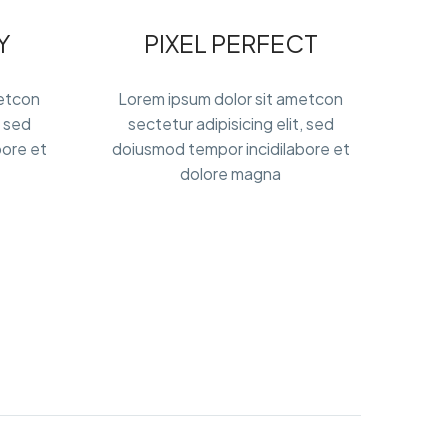
Y
PIXEL PERFECT
metcon
Lorem ipsum dolor sit ametcon
, sed
sectetur adipisicing elit, sed
bore et
doiusmod tempor incidilabore et
dolore magna