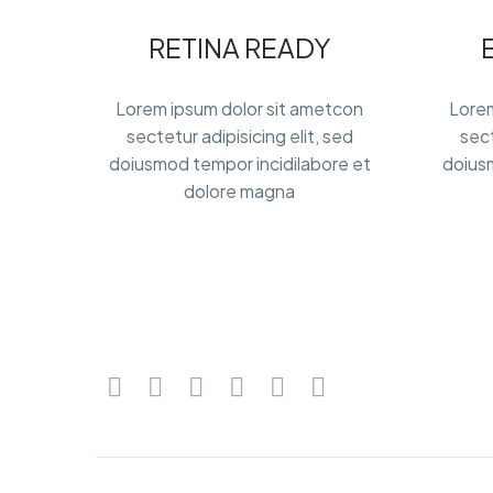
RETINA READY
Lorem ipsum dolor sit ametcon
Lorem
sectetur adipisicing elit, sed
sect
doiusmod tempor incidilabore et
doiusm
dolore magna