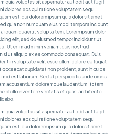
quia voluptas sit aspernatur aut odit aut fugit,
i dolores eos qui ratione voluptatem sequi
uam est, qui dolorem ipsum quia dolor sit amet,
, sed quia non numquam eius modi tempora incidunt
 aliquam quaerat volupta tem. Lorem ipsum dolor
icing elit, sed do eiusmod tempor incididunt ut
ua. Ut enim ad minim veniam, quis nostrud
s nisi ut aliquip ex ea commodo consequat. Duis
erit in voluptate velit esse cillum dolore eu fugiat
nt occaecat cupidatat non proident, sunt in culpa
anim id est laborum. Sed ut perspiciatis unde omnis
tatem accusantium doloremque laudantium, totam
 ab illo inventore veritatis et quasi architecto
licabo.
quia voluptas sit aspernatur aut odit aut fugit,
i dolores eos qui ratione voluptatem sequi
uam est, qui dolorem ipsum quia dolor sit amet,
, sed quia non numquam eius modi tempora incidunt