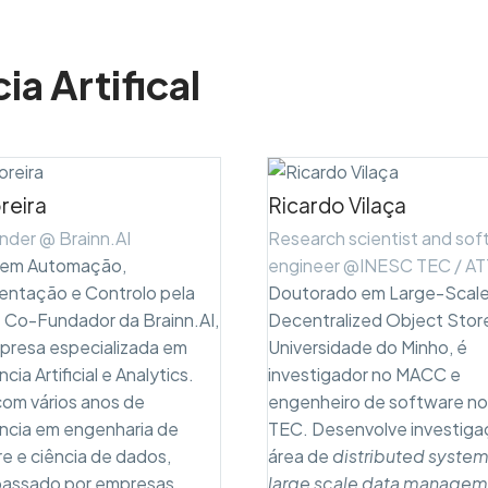
ia Artifical
reira
Ricardo Vilaça
der @ Brainn.AI
Research scientist and so
 em Automação,
engineer @INESC TEC / A
entação e Controlo pela
Doutorado em Large-Scal
 Co-Fundador da Brainn.AI,
Decentralized Object Stor
presa especializada em
Universidade do Minho, é
ncia Artificial e Analytics.
investigador no MACC e
om vários anos de
engenheiro de software n
ncia em engenharia de
TEC. Desenvolve investiga
e e ciência de dados,
área de
distributed syste
passado por empresas
large scale data managem