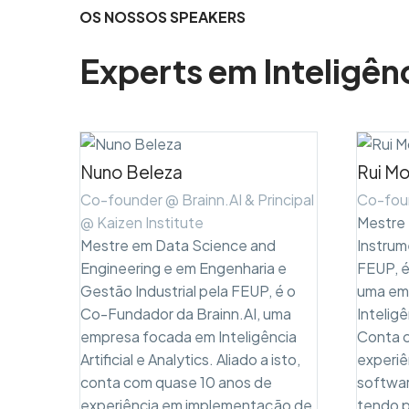
OS NOSSOS SPEAKERS
Experts em Inteligênc
Nuno Beleza
Rui Mo
Co-founder @ Brainn.AI & Principal
Co-foun
@ Kaizen Institute
Mestre
Mestre em Data Science and
Instrum
Engineering e em Engenharia e
FEUP, é
Gestão Industrial pela FEUP, é o
uma em
Co-Fundador da Brainn.AI, uma
Inteligê
empresa focada em Inteligência
Conta c
Artificial e Analytics. Aliado a isto,
experiê
conta com quase 10 anos de
softwar
experiência em implementação de
tendo 