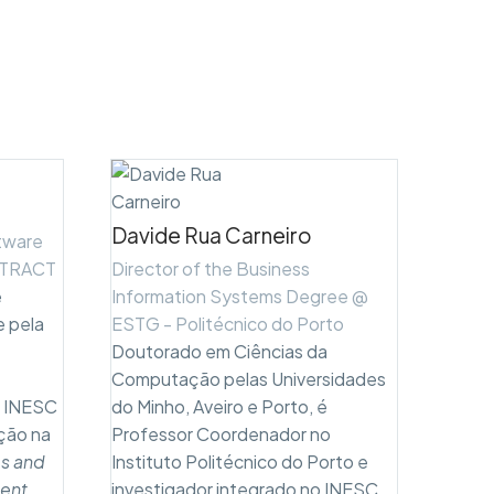
Davide Rua Carneiro
ftware
TTRACT
Director of the Business
e
Information Systems Degree @
e pela
ESTG - Politécnico do Porto
Doutorado em Ciências da
Computação pelas Universidades
o INESC
do Minho, Aveiro e Porto, é
ção na
Professor Coordenador no
ms and
Instituto Politécnico do Porto e
ent
,
investigador integrado no INESC