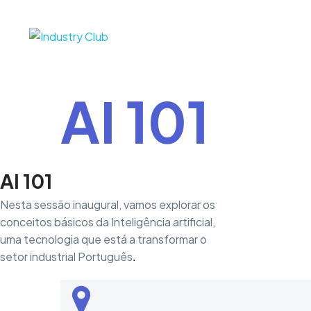
T
e
c
h
M
a
A
I
1
0
1
AI 101
Nesta sessão inaugural, vamos explorar os
conceitos básicos da Inteligência artificial,
uma tecnologia que está a transformar o
setor industrial Português
.