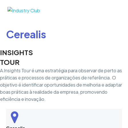
I
n
s
i
g
h
t
s
T
o
u
r
C
e
r
e
a
l
i
s
INSIGHTS
TOUR
A
Insights Tour
é uma estratégia para observar de perto as
práticas e processos de organizações de referência. O
objetivo é identificar oportunidades de melhoria e adaptar
boas práticas à realidade da empresa, promovendo
eficiência e inovação.