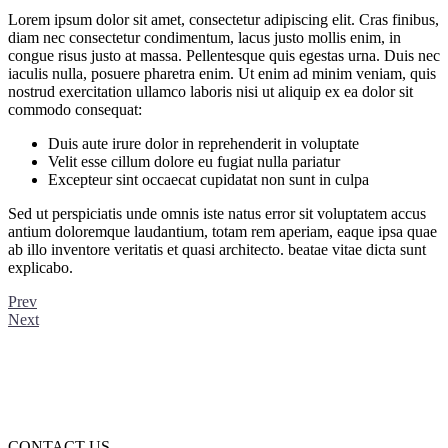
Lorem ipsum dolor sit amet, consectetur adipiscing elit. Cras finibus,
diam nec consectetur condimentum, lacus justo mollis enim, in
congue risus justo at massa. Pellentesque quis egestas urna. Duis nec
iaculis nulla, posuere pharetra enim. Ut enim ad minim veniam, quis
nostrud exercitation ullamco laboris nisi ut aliquip ex ea dolor sit
commodo consequat:
Duis aute irure dolor in reprehenderit in voluptate
Velit esse cillum dolore eu fugiat nulla pariatur
Excepteur sint occaecat cupidatat non sunt in culpa
Sed ut perspiciatis unde omnis iste natus error sit voluptatem accus
antium doloremque laudantium, totam rem aperiam, eaque ipsa quae
ab illo inventore veritatis et quasi architecto. beatae vitae dicta sunt
explicabo.
Prev
Next
CONTACT US