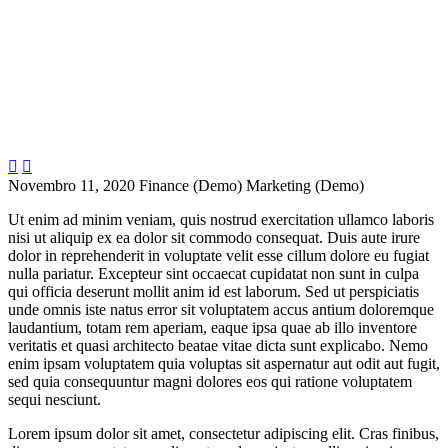


Novembro 11, 2020
Finance (Demo)
Marketing (Demo)
Ut enim ad minim veniam, quis nostrud exercitation ullamco laboris
nisi ut aliquip ex ea dolor sit commodo consequat. Duis aute irure
dolor in reprehenderit in voluptate velit esse cillum dolore eu fugiat
nulla pariatur. Excepteur sint occaecat cupidatat non sunt in culpa
qui officia deserunt mollit anim id est laborum. Sed ut perspiciatis
unde omnis iste natus error sit voluptatem accus antium doloremque
laudantium, totam rem aperiam, eaque ipsa quae ab illo inventore
veritatis et quasi architecto beatae vitae dicta sunt explicabo. Nemo
enim ipsam voluptatem quia voluptas sit aspernatur aut odit aut fugit,
sed quia consequuntur magni dolores eos qui ratione voluptatem
sequi nesciunt.
Lorem ipsum dolor sit amet, consectetur adipiscing elit. Cras finibus,