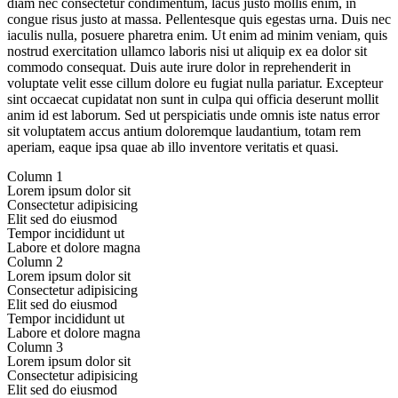
diam nec consectetur condimentum, lacus justo mollis enim, in
congue risus justo at massa. Pellentesque quis egestas urna. Duis nec
iaculis nulla, posuere pharetra enim. Ut enim ad minim veniam, quis
nostrud exercitation ullamco laboris nisi ut aliquip ex ea dolor sit
commodo consequat. Duis aute irure dolor in reprehenderit in
voluptate velit esse cillum dolore eu fugiat nulla pariatur. Excepteur
sint occaecat cupidatat non sunt in culpa qui officia deserunt mollit
anim id est laborum. Sed ut perspiciatis unde omnis iste natus error
sit voluptatem accus antium doloremque laudantium, totam rem
aperiam, eaque ipsa quae ab illo inventore veritatis et quasi.
Column 1
Lorem ipsum dolor sit
Consectetur adipisicing
Elit sed do eiusmod
Tempor incididunt ut
Labore et dolore magna
Column 2
Lorem ipsum dolor sit
Consectetur adipisicing
Elit sed do eiusmod
Tempor incididunt ut
Labore et dolore magna
Column 3
Lorem ipsum dolor sit
Consectetur adipisicing
Elit sed do eiusmod