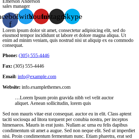
Emerson Anderson
sales manager
acebook-
Twitter
Youtube
Instagram
Skype
f
Lorem ipsum dolor sit amet, consectetur adipisicing elit, sed do
eiusmod tempor incididunt ut labore et dolore magna aliqua. Ut
enim ad minim veniam, quis nostrud nisi ut aliquip ex ea commodo
consequat.
Phone:
(305) 555-4446
Fax:
(305) 555-4446
Email:
info@example.com
Website:
info.examplethemes.com
…Lorem Ipsum proin gravida nibh vel velit auctor
aliquet. Aenean sollicitudin, lorem quis
Sed non mauris vitae erat consequat. auctor eu in elit. Class aptent
taciti sociosqu ad litora torquent per conubia nostra, per inceptos
himenaeos. Mauris in erat justo. Nullam ac urna eu felis dapibus
condimentum sit amet a augue. Sed non neque elit. Sed ut imperdiet
nisi. Proin condimentum fermentum nunc. Etiam pharetra, erat sed