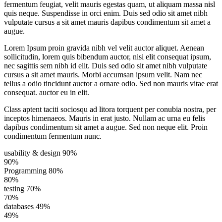
fermentum feugiat, velit mauris egestas quam, ut aliquam massa nisl
quis neque. Suspendisse in orci enim. Duis sed odio sit amet nibh
vulputate cursus a sit amet mauris dapibus condimentum sit amet a
augue.
Lorem Ipsum proin gravida nibh vel velit auctor aliquet. Aenean
sollicitudin, lorem quis bibendum auctor, nisi elit consequat ipsum,
nec sagittis sem nibh id elit. Duis sed odio sit amet nibh vulputate
cursus a sit amet mauris. Morbi accumsan ipsum velit. Nam nec
tellus a odio tincidunt auctor a ornare odio. Sed non mauris vitae erat
consequat. auctor eu in elit.
Class aptent taciti sociosqu ad litora torquent per conubia nostra, per
inceptos himenaeos. Mauris in erat justo. Nullam ac urna eu felis
dapibus condimentum sit amet a augue. Sed non neque elit. Proin
condimentum fermentum nunc.
usability & design
90%
90%
Programming
80%
80%
testing
70%
70%
databases
49%
49%